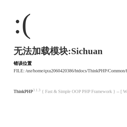
:(
无法加载模块:Sichuan
错误位置
FILE: /usr/home/qxu2060420386/htdocs/ThinkPHP/Common/
3.1.3
ThinkPHP
{ Fast & Simple OOP PHP Framework } -- 