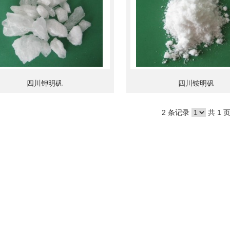
四川钾明矾
四川铵明矾
2 条记录
共 1 