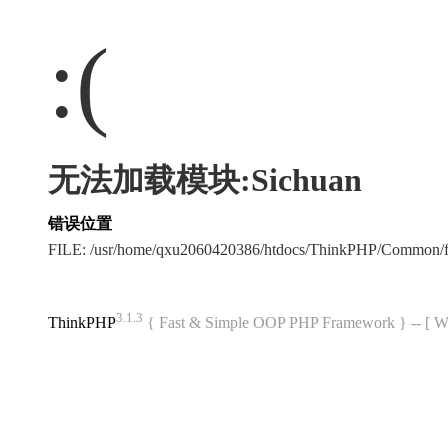
:(
无法加载模块:Sichuan
错误位置
FILE: /usr/home/qxu2060420386/htdocs/ThinkPHP/Common/
3.1.3
ThinkPHP
{ Fast & Simple OOP PHP Framework } -- 