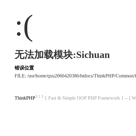
:(
无法加载模块:Sichuan
错误位置
FILE: /usr/home/qxu2060420386/htdocs/ThinkPHP/Common/
3.1.3
ThinkPHP
{ Fast & Simple OOP PHP Framework } -- 