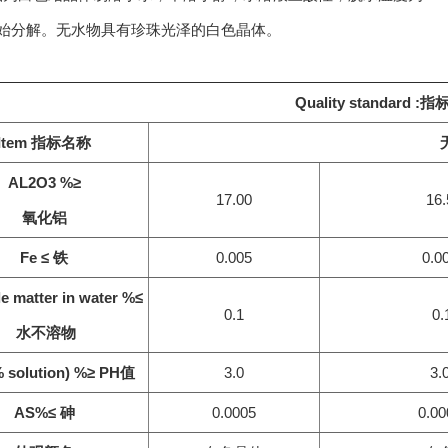
 开始分解。无水物具有珍珠光泽的白色晶体。
Quality standard :
指
Item
指标名称
AL2O3 %≥
17.00
16.
氧化铝
Fe ≤
铁
0.005
0.0
le matter in water %≤
0.1
0.
水不溶物
 solution) %≥
PH值
3.0
3.
AS%
≤
砷
0.0005
0.00