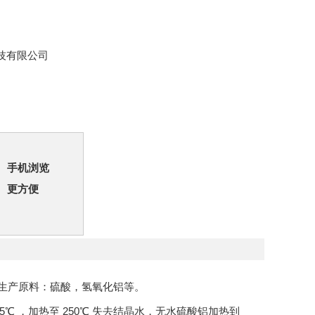
技有限公司
手机浏览
更方便
mm。生产原料：硫酸，氢氧化铝等。
℃ ，加热至 250℃ 失去结晶水，无水硫酸铝加热到