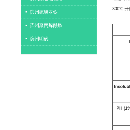
300℃
滨州硫酸亚铁
滨州聚丙烯酰胺
滨州明矾
Insolub
PH (1%