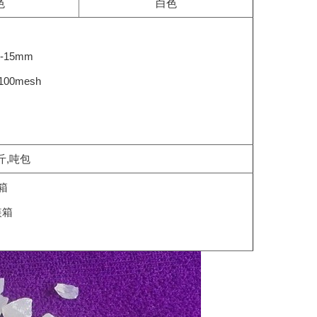
色
白色
5-15mm
100mesh
斤,吨包
装箱
装箱