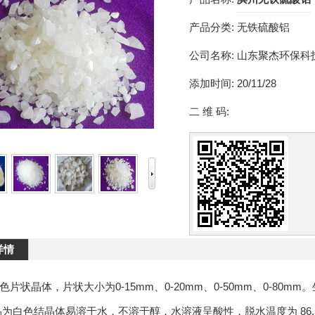
产品分类:
无铁硫酸铝
公司名称:
山东聚杰环保科
添加时间:
20/11/28
二 维 码:
详情
色片状晶体，片状大小为0-15mm、0-20mm、0-50mm、0-80
品为白色结晶体易溶于水，不溶于醇，水溶液呈酸性，脱水温度为 86.5