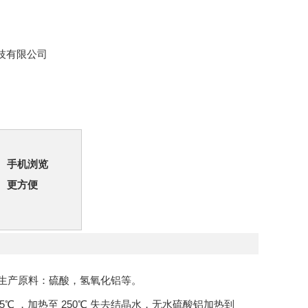
技有限公司
手机浏览
更方便
mm。生产原料：硫酸，氢氧化铝等。
℃ ，加热至 250℃ 失去结晶水，无水硫酸铝加热到