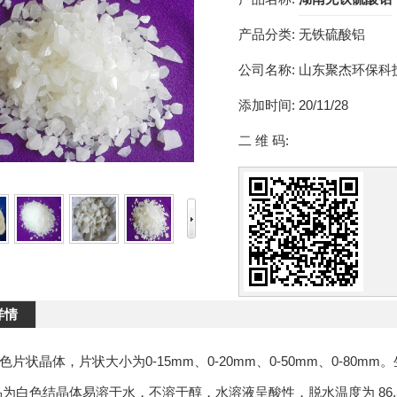
产品分类:
无铁硫酸铝
公司名称:
山东聚杰环保科
添加时间:
20/11/28
二 维 码:
详情
色片状晶体，片状大小为0-15mm、0-20mm、0-50mm、0-80
品为白色结晶体易溶于水，不溶于醇，水溶液呈酸性，脱水温度为 86.5