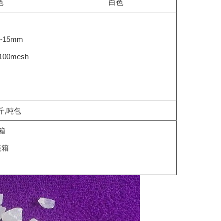
色
白色
5-15mm
100mesh
斤,吨包
装箱
装箱