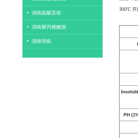
300℃
湖南硫酸亚铁
湖南聚丙烯酰胺
湖南明矾
Insolub
PH (1%