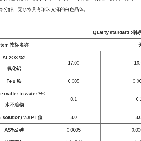
 开始分解。无水物具有珍珠光泽的白色晶体。
Quality standard :
指
Item
指标名称
AL2O3 %≥
17.00
16.
氧化铝
Fe ≤
铁
0.005
0.0
le matter in water %≤
0.1
0.
水不溶物
 solution) %≥
PH值
3.0
3.
AS%
≤
砷
0.0005
0.00