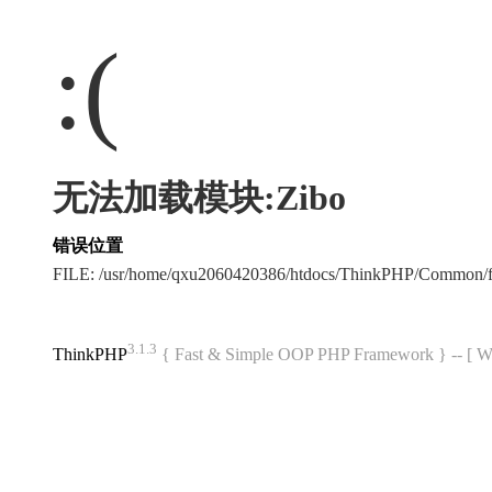
:(
无法加载模块:Zibo
错误位置
FILE: /usr/home/qxu2060420386/htdocs/ThinkPHP/Common/
3.1.3
ThinkPHP
{ Fast & Simple OOP PHP Framework } -- 