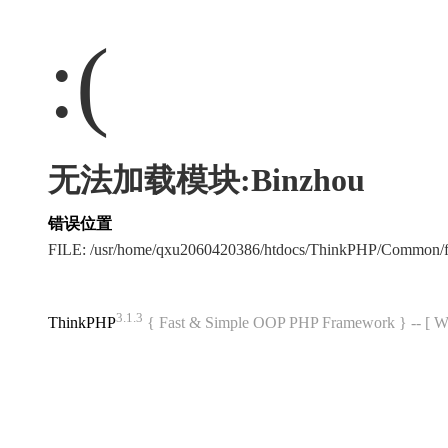
:(
无法加载模块:Binzhou
错误位置
FILE: /usr/home/qxu2060420386/htdocs/ThinkPHP/Common/
3.1.3
ThinkPHP
{ Fast & Simple OOP PHP Framework } -- 