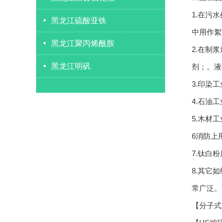
1.在污
黑龙江硫酸亚铁
中用作絮
黑龙江聚丙烯酰胺
2.在制
黑龙江明矾
剂；。液
3.印染
4.石油
5.木材
6消防上
7.钛白
8.其它
常广泛。
【分子式】