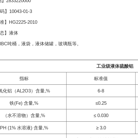
2833220000
】10043-01-3
】HG2225-2010
形态】液体
IBC吨桶，液袋，液体储罐，玻璃瓶等。
工业级液体硫酸铝
指标
标准值
氧化铝（AL2O3）含量,%
6-8
铁(Fe) 含量,%
≤0.25
（水不溶物）含量,%
≤ 0.030
PH (1% 水溶液) 含量,%
≥ 3.0