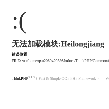
:(
无法加载模块:Heilongjiang
错误位置
FILE: /usr/home/qxu2060420386/htdocs/ThinkPHP/Common/
3.1.3
ThinkPHP
{ Fast & Simple OOP PHP Framework } -- 