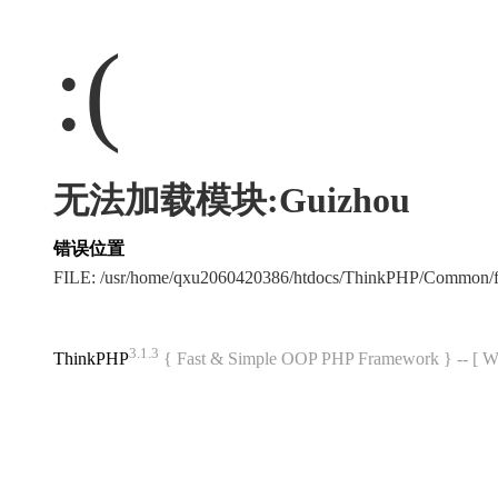
:(
无法加载模块:Guizhou
错误位置
FILE: /usr/home/qxu2060420386/htdocs/ThinkPHP/Common/
3.1.3
ThinkPHP
{ Fast & Simple OOP PHP Framework } -- 