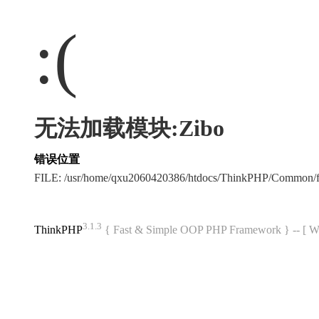
:(
无法加载模块:Zibo
错误位置
FILE: /usr/home/qxu2060420386/htdocs/ThinkPHP/Common/
3.1.3
ThinkPHP
{ Fast & Simple OOP PHP Framework } -- 