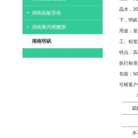
晶水，2
湖南硫酸亚铁
下，明矾
湖南聚丙烯酰胺
用途：发
湖南明矾
工、铅笔
特点：高
执行标准：
包装：5
可根客户
硫
水