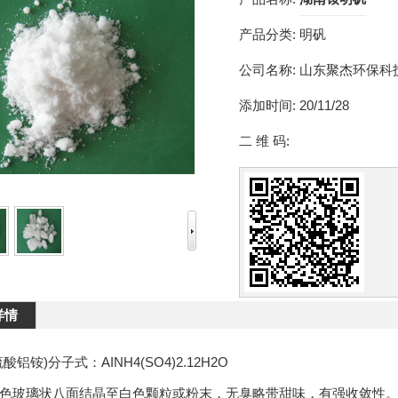
产品分类:
明矾
公司名称:
山东聚杰环保科
添加时间:
20/11/28
二 维 码:
详情
酸铝铵)分子式：AINH4(SO4)2.12H2O
色玻璃状八面结晶至白色颗粒或粉末，无臭略带甜味，有强收敛性。密度1.7