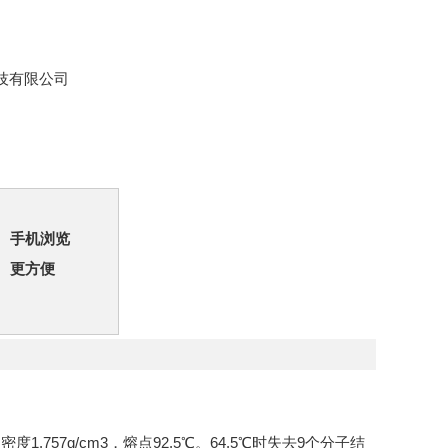
技有限公司
手机浏览
更方便
57g/cm3，熔点92.5℃。64.5℃时失去9个分子结