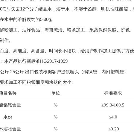
00℃时失去12个分子结晶水，溶于水，不溶于乙醇。明矾性味酸涩，
在水中的溶解度约为5.90g。
酵粉加工、油炸食品、海蛰淹渍、粉条加工、果蔬保鲜保脆、护色
制作。
白度、高细度、高含量、时间长不结块，给用户制作加工提供了方
本产品执行新标准HG2917-1999
0公斤 25公斤 出口包装根据客户提供唛头（编织袋，内附塑料袋）
要求加工不同粉状细度和块状的大小.
项目名称
单位
标准要求
酸铝铵含量
%
≥99.3-100.5
水份
%
≤4.0
不溶物含量
%
≤0.20