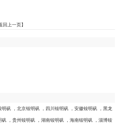
返回上一页】
铵明矾
，
北京铵明矾
，
四川铵明矾
，
安徽铵明矾
，
黑龙
明矾
，
贵州铵明矾
，
湖南铵明矾
，
海南铵明矾
，
淄博铵