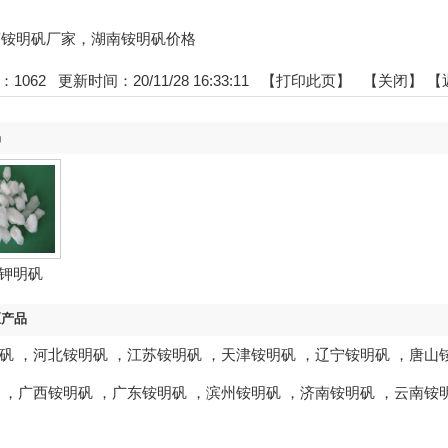
:湖南铵明矾厂家，湖南铵明矾价格
：
1062
更新时间：20/11/28 16:33:11 【
打印此页
】 【
关闭
】
【
品
钾明矾
区产品
矾
，
河北铵明矾
，
江苏铵明矾
，
天津铵明矾
，
辽宁铵明矾
，
唐山
，
广西铵明矾
，
广东铵明矾
，
滨州铵明矾
，
济南铵明矾
，
云南铵