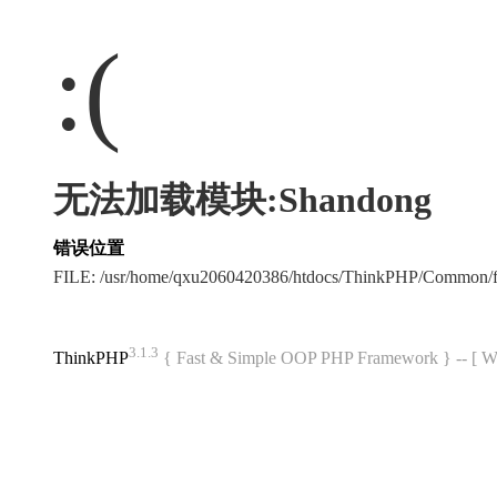
:(
无法加载模块:Shandong
错误位置
FILE: /usr/home/qxu2060420386/htdocs/ThinkPHP/Common/
3.1.3
ThinkPHP
{ Fast & Simple OOP PHP Framework } -- 