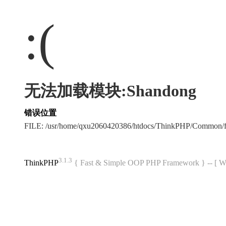
:(
无法加载模块:Shandong
错误位置
FILE: /usr/home/qxu2060420386/htdocs/ThinkPHP/Common/
3.1.3
ThinkPHP
{ Fast & Simple OOP PHP Framework } -- 