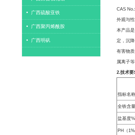
CAS No.:
广西硫酸亚铁
外观与性
广西聚丙烯酰胺
本产品是
广西明矾
定，沉降
有害物质
属离子等
2.技术要
指标名
全铁含
盐基度%
PH（1