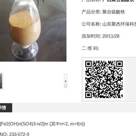
产品分类:
聚合硫酸铁
公司名称:
山东聚杰环保科
添加时间:
20/11/28
二 维 码:
详情
2(OH)n(SO4)3-n/2]m (其中n<2, m=f(n))
NO: 233-072-9