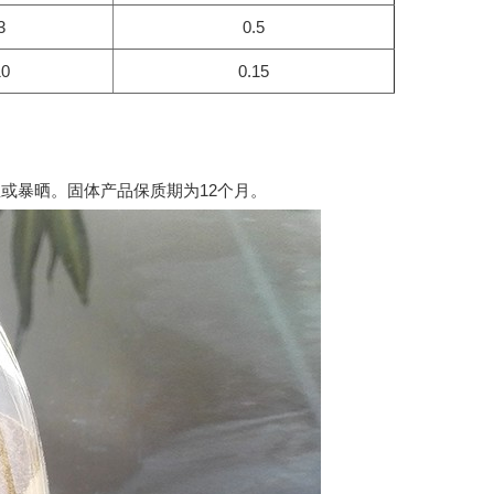
3
0.5
10
0.15
或暴晒。固体产品保质期为12个月。