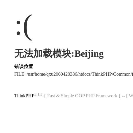
:(
无法加载模块:Beijing
错误位置
FILE: /usr/home/qxu2060420386/htdocs/ThinkPHP/Common/
3.1.3
ThinkPHP
{ Fast & Simple OOP PHP Framework } -- 