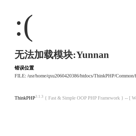
:(
无法加载模块:Yunnan
错误位置
FILE: /usr/home/qxu2060420386/htdocs/ThinkPHP/Common/
3.1.3
ThinkPHP
{ Fast & Simple OOP PHP Framework } -- 