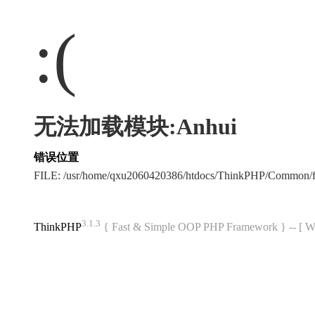
:(
无法加载模块:Anhui
错误位置
FILE: /usr/home/qxu2060420386/htdocs/ThinkPHP/Common/
3.1.3
ThinkPHP
{ Fast & Simple OOP PHP Framework } -- 