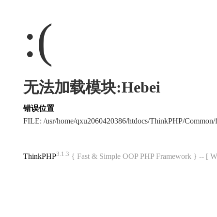
:(
无法加载模块:Hebei
错误位置
FILE: /usr/home/qxu2060420386/htdocs/ThinkPHP/Common/
3.1.3
ThinkPHP
{ Fast & Simple OOP PHP Framework } -- 